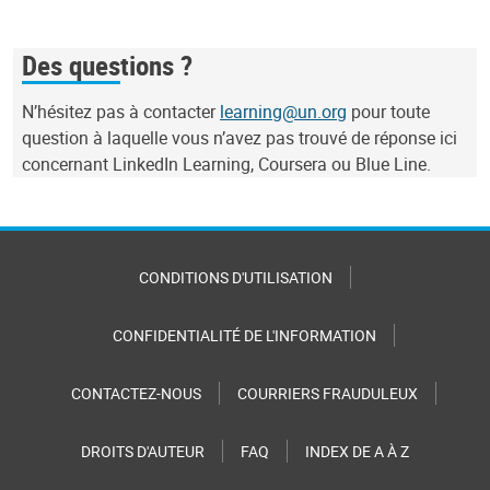
Des questions ?
N’hésitez pas à contacter
learning@un.org
pour toute
question à laquelle vous n’avez pas trouvé de réponse ici
concernant LinkedIn Learning, Coursera ou Blue Line.
CONDITIONS D'UTILISATION
CONFIDENTIALITÉ DE L'INFORMATION
CONTACTEZ-NOUS
COURRIERS FRAUDULEUX
DROITS D'AUTEUR
FAQ
INDEX DE A À Z